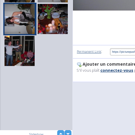
:
Permanent Link
Ajouter un commentair
S'il vous plaît
connectez-vous
up
Slideshow