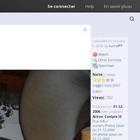
Se connecter
Help
En savoir plusu
»
Uploaded on January
6, 2008 by
kume
Report
Other Formats
Download
Note:
( Votes)
pour
Loggez-vous
voter!
Views:
782
Pris(e)(es) sur
31-12-
2006
avec un(e)(des)
Nikon Coolpix l3
Plus Info »
kume's Photos taken
on 31-12-2006
All photos taken on
31-12-2006