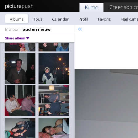
picture
push
Creer son c
Kume
Albums
Tous
Calendar
Profil
Favoris
Mail kum
«
In album:
oud en nieuw
Share album