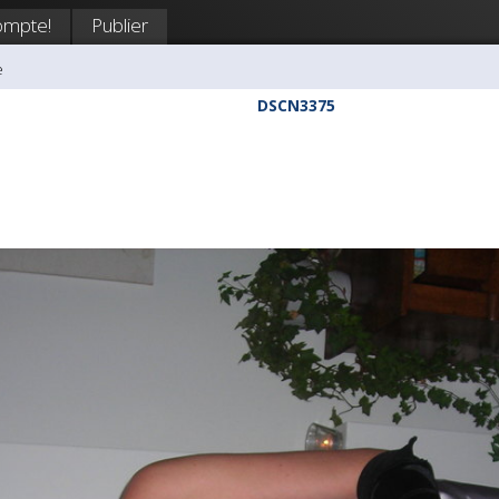
ompte!
Publier
e
DSCN3375