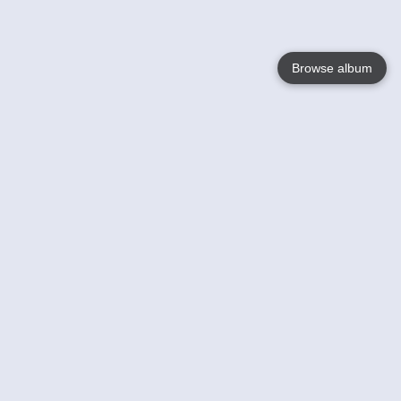
Browse album
Language
English
Nederlands
Français
Votre / vos
Help
En savoir plusu