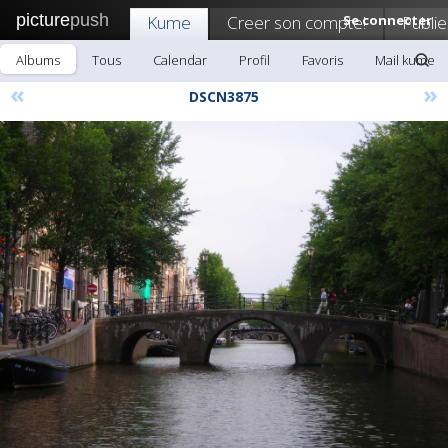
picture
push
Kume
Creer son compte!
Se connecter
Publie
Albums
Tous
Calendar
Profil
Favoris
Mail kume
«
»
DSCN3875