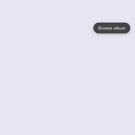
Browse album
Language
English
Nederlands
Français
Votre / vos
Help
En savoir plusu