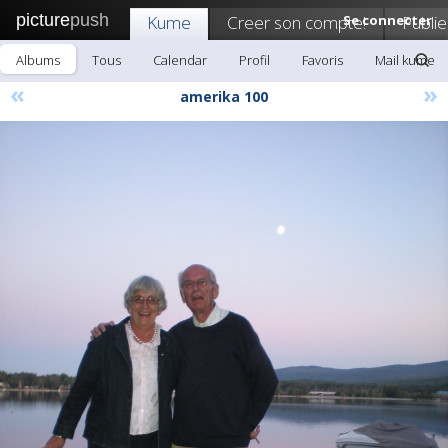
picture
push
Kume
Creer son compte!
Se connecter
Publie
Albums
Tous
Calendar
Profil
Favoris
Mail kume
«
»
amerika 100