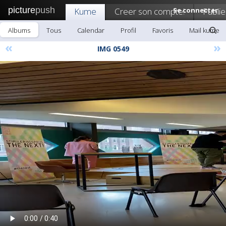
picture
push
Kume
Creer son compte!
Se connecter
Publie
Albums
Tous
Calendar
Profil
Favoris
Mail kume
«
»
IMG 0549