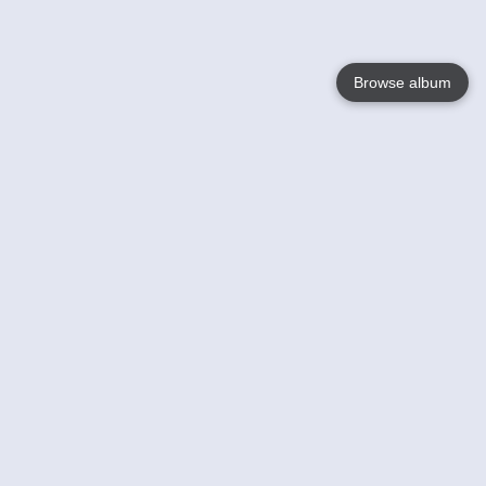
Browse album
Language
English
Nederlands
Français
Votre / vos
Help
En savoir plusu