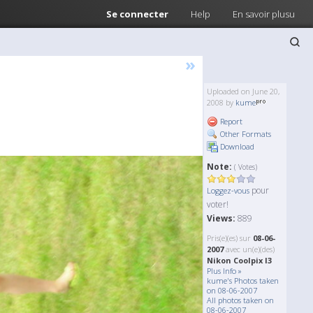
Se connecter
Help
En savoir plusu
»
Uploaded on June 20,
2008 by
kume
Report
Other Formats
Download
Note:
( Votes)
pour
Loggez-vous
voter!
Views:
889
Pris(e)(es) sur
08-06-
2007
avec un(e)(des)
Nikon Coolpix l3
Plus Info »
kume's Photos taken
on 08-06-2007
All photos taken on
08-06-2007