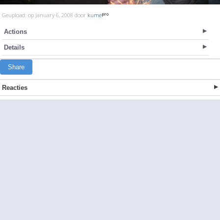
Geupload: op January 6, 2008 door
kume
Actions
Details
Share
Reacties