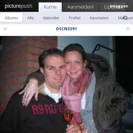
picture
push
Kume
Aanmelden!
Upload
Inloggen
Albums
Alle
Kalender
Profiel
Favorieten
Mail ku
«
»
DSCN3391