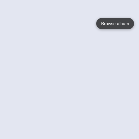
Browse album
Language
English
Nederlands
Français
Jouw
Help
Lees Meer