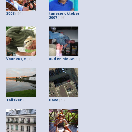
2008
tunesie oktober
(191)
2007
(115)
Voor zusje
oud en nieuw
(58)
(31)
Talisker
Dave
(6)
(23)