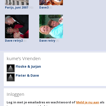
Parijs, juni 2007
Dave3
(10)
(6)
Dave retry2
Dave retry
(8)
(8)
kume's Vrienden
Floske & Jurjan
Pieter & Dave
Inloggen
Log in met je emailadres en wachtwoord of
Meld je nu aan
als