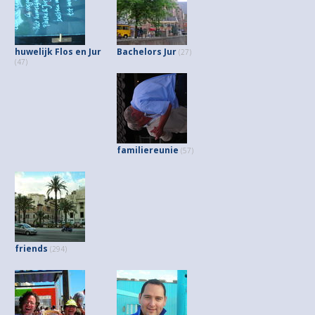
huwelijk Flos en Jur
Bachelors Jur
(27)
(47)
familiereunie
(57)
friends
(294)