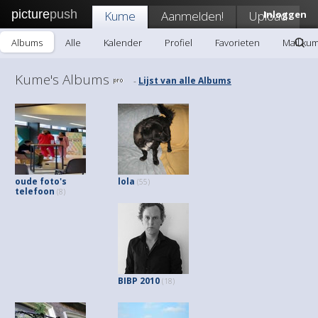
picture
push
Kume
Aanmelden!
Upload
Inloggen
Albums
Alle
Kalender
Profiel
Favorieten
Mail ku
Kume's Albums
Lijst van alle Albums
-
oude foto's
lola
(55)
telefoon
(8)
BIBP 2010
(18)