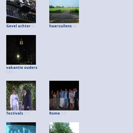
Gevel achter
haarzuilens
(5)
(4)
vakantie ouders
(131)
festivals
Rome
(11)
(12)