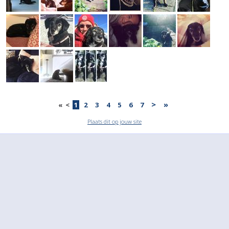
>
»
«
<
1
2
3
4
5
6
7
Plaats dit op jouw site