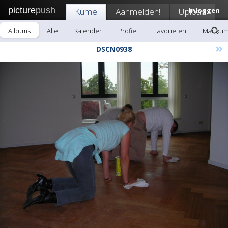
picture
push
Kume
Aanmelden!
Upload
Inloggen
Albums
Alle
Kalender
Profiel
Favorieten
Mail ku
»
DSCN0938