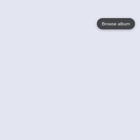
Browse album
Language
English
Nederlands
Français
Jouw
Help
Lees Meer