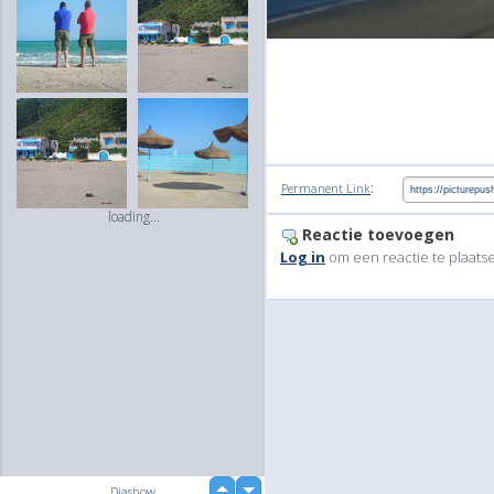
:
Permanent Link
loading...
Reactie toevoegen
Log in
om een reactie te plaats
up
Diashow