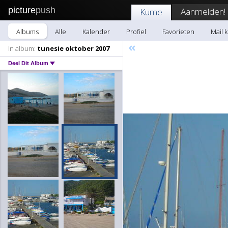
picture
push
Aanmelden!
Kume
Albums
Alle
Kalender
Profiel
Favorieten
Mail 
«
In album:
tunesie oktober 2007
Deel Dit Album