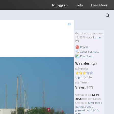
Inloggen
Help
Lees Meer
»
Geupload: op January
19, 2008 door
kume
Report
Other Formats
Download
Waardering:
(
Stemmers)
om te
Log in
stemmen!
Views:
1473
Gemaakt op
12-10-
2006
met een Nikon
Coolpix l3
Meer Info »
kume's Foto's
gemaakt op 12-10-
2006