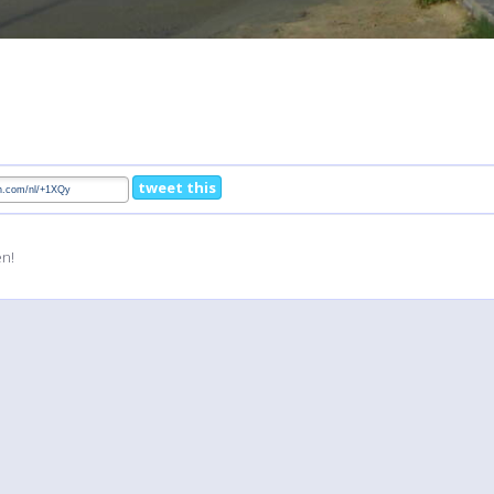
tweet this
en!