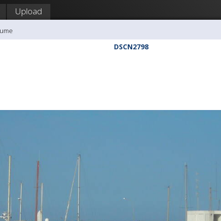
Upload
kume
DSCN2798