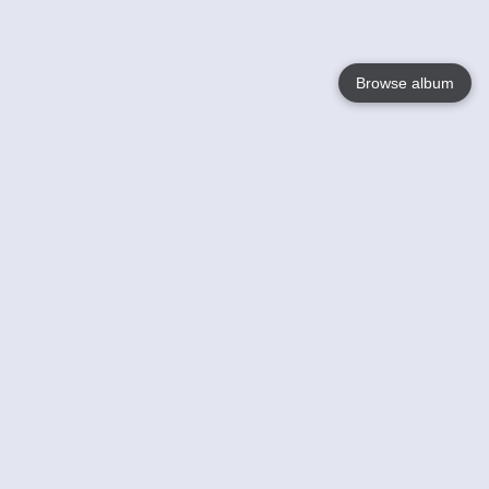
Browse album
Language
English
Nederlands
Français
Jouw
Help
Lees Meer