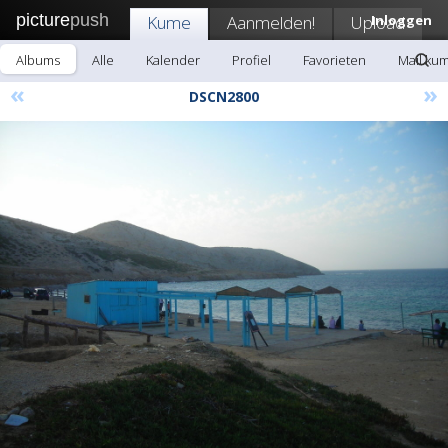
picture
push
Kume
Aanmelden!
Upload
Inloggen
Albums
Alle
Kalender
Profiel
Favorieten
Mail ku
«
»
DSCN2800