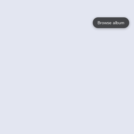
Browse album
Language
English
Nederlands
Français
Jouw
Help
Lees Meer