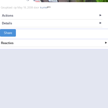
Geupload: op May 18, 2008 door
kume
Actions
Details
Share
Reacties