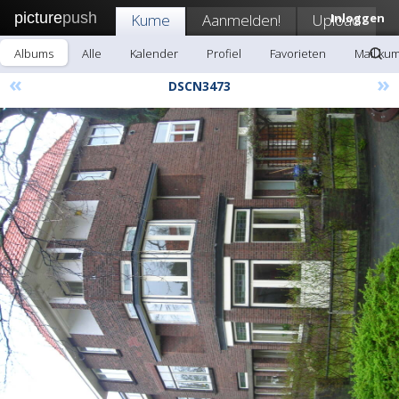
picture
push
Kume
Aanmelden!
Upload
Inloggen
Albums
Alle
Kalender
Profiel
Favorieten
Mail ku
«
»
DSCN3473