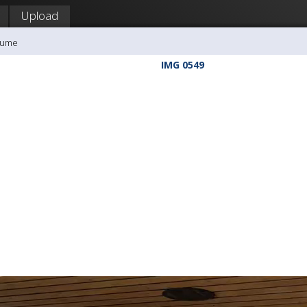
Upload
kume
IMG 0549