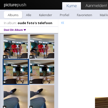
picture
push
Aanmelden!
Kume
Albums
Alle
Kalender
Profiel
Favorieten
Mail 
«
In album:
oude foto's telefoon
Deel Dit Album