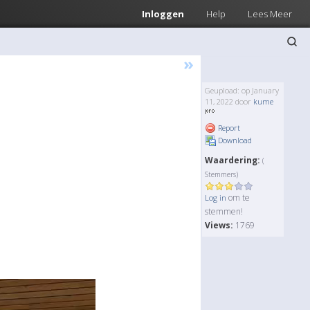
Inloggen
Help
Lees Meer
»
Geupload: op January
11, 2022 door
kume
Report
Download
Waardering:
(
Stemmers)
om te
Log in
stemmen!
Views:
1769