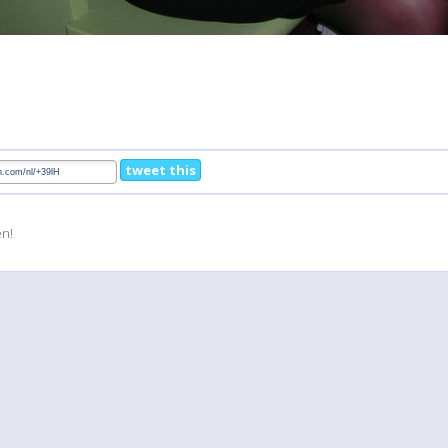
tweet this
en!