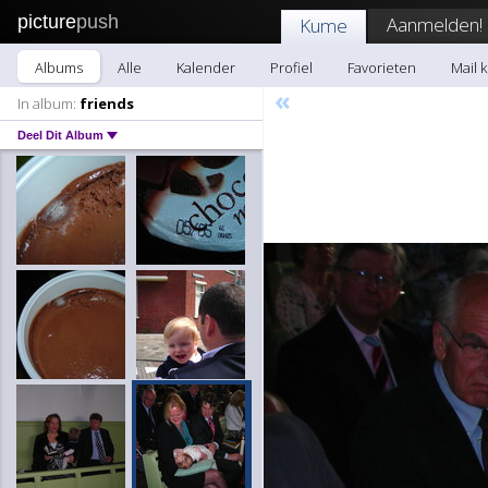
picture
push
Aanmelden!
Kume
Albums
Alle
Kalender
Profiel
Favorieten
Mail 
«
In album:
friends
Deel Dit Album