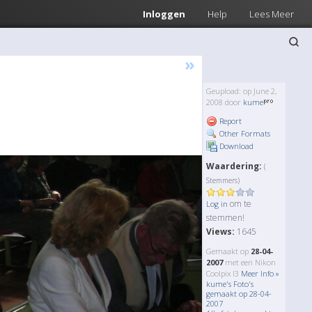
Inloggen
Help
Lees Meer
»
Geupload: op June 2,
2008 door
kume
Report
Other Formats
Download
Waardering:
(
Stemmers)
om te
Log in
stemmen!
Views:
1645
Gemaakt op
28-04-
2007
met een Nikon
Coolpix l3
Meer Info »
kume's Foto's
gemaakt op 28-04-
2007