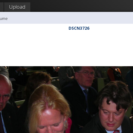
Upload
kume
DSCN3726