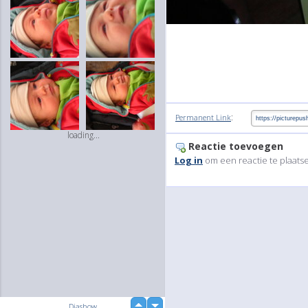
:
Permanent Link
loading...
Reactie toevoegen
Log in
om een reactie te plaats
up
Diashow