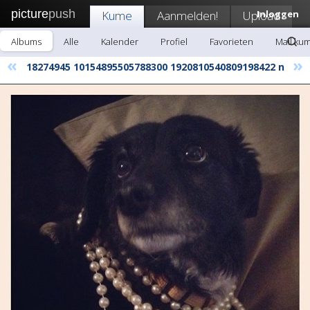
picture
push
Kume
Aanmelden!
Upload
Inloggen
Albums
Alle
Kalender
Profiel
Favorieten
Mail ku
«
»
18274945 10154895505788300 1920810540809198422 n