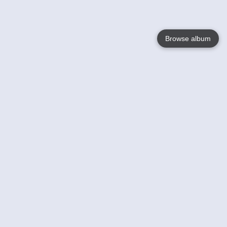
Browse album
Language
English
Nederlands
Français
Jouw
Help
Lees Meer